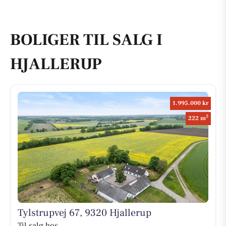
BOLIGER TIL SALG I
HJALLERUP
1.995.000 kr
2
222 m
Tylstrupvej 67, 9320 Hjallerup
Til salg hos