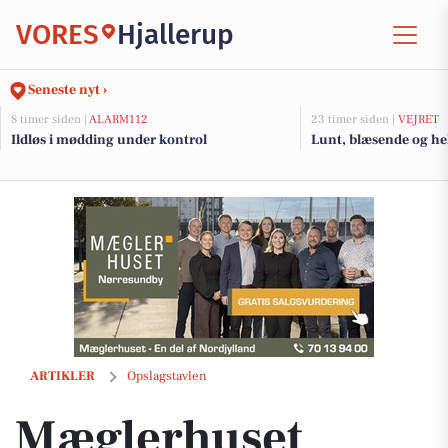
VORES
Hjallerup
Seneste nyt ›
8 timer siden |
ALARM112
23 timer siden |
VEJRET
Ildløs i mødding under kontrol
Lunt, blæsende og helt
Mæglerhuset sælger hus på Gammel Høvej 26 i Nørresundby efter ov
ARTIKLER
Opslagstavlen
Mæglerhuset