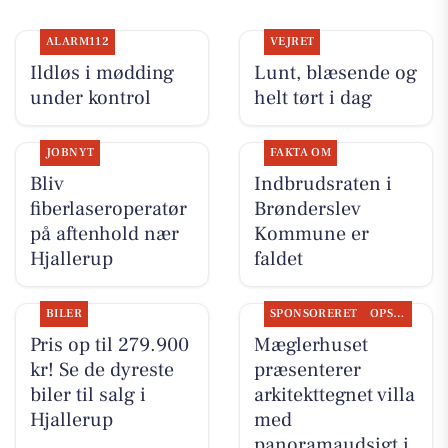
ALARM112
VEJRET
Ildløs i mødding
Lunt, blæsende og
under kontrol
helt tørt i dag
JOBNYT
FAKTA OM
Bliv
Indbrudsraten i
fiberlaseroperatør
Brønderslev
på aftenhold nær
Kommune er
Hjallerup
faldet
BILER
SPONSORERET
OPSLAGSTAVLEN
Pris op til 279.900
Mæglerhuset
kr! Se de dyreste
præsenterer
biler til salg i
arkitekttegnet villa
Hjallerup
med
panoramaudsigt i