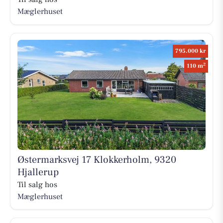
Mæglerhuset
795.000 kr
2
110 m
Østermarksvej 17 Klokkerholm, 9320
Hjallerup
Til salg hos
Mæglerhuset