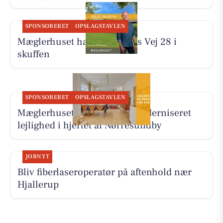
SPONSORERET
OPSLAGSTAVLEN
Mæglerhuset har solgt Tines Vej 28 i
skuffen
SPONSORERET
OPSLAGSTAVLEN
Mæglerhuset præsenterer moderniseret
lejlighed i hjertet af Nørresundby
JOBNYT
Bliv fiberlaseroperatør på aftenhold nær
Hjallerup