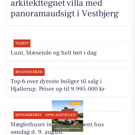
arkitekttegnet villa med
panoramaudsigt i Vestbjerg
VEJRET
Lunt, blæsende og helt tørt i dag
BOLIGMARKED
Top 6 over dyreste boliger til salg i
Hjallerup. Priser op til 9.995.000 kr
SPONSORERET
OPSLAGSTAVLEN
Mæglerhuset inviterer til åbent hus
søndag d. 9. august