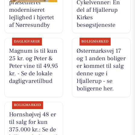
præsenterer
Cykelvenner: En
moderniseret
del af Hjallerup
lejlighed i hjertet
Kirkes
af Nørresundby
besøgstjeneste
DAGLIGVARER
BOLIGMARKED
Magnum is til kun
Østermarksvej 17
25 kr. og Peter &
og 1 anden boliger
Peter vine til 49,95
er kommet til salg
kr. - Se de lokale
denne uge i
dagligvaretilbud
Hjallerup - se
boligerne her.
BOLIGMARKED
Hornshøjvej 48 er
til salg for kun
375.000 kr.: Se de