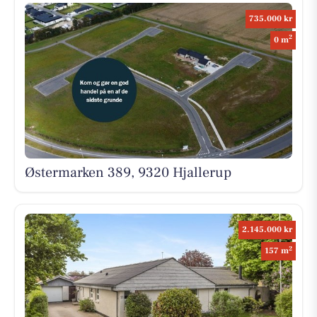
735.000 kr
2
0 m
Østermarken 389, 9320 Hjallerup
2.145.000 kr
2
157 m