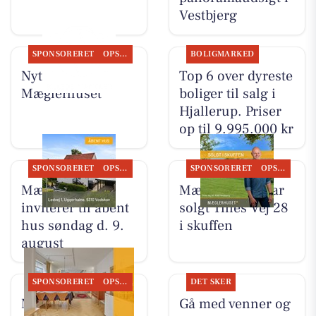
Vestbjerg
SPONSORERET
OPSLAGSTAVLEN
BOLIGMARKED
Nyt fra
Top 6 over dyreste
Mæglerhuset
boliger til salg i
Hjallerup. Priser
op til 9.995.000 kr
SPONSORERET
OPSLAGSTAVLEN
SPONSORERET
OPSLAGSTAVLEN
Mæglerhuset
Mæglerhuset har
inviterer til åbent
solgt Tines Vej 28
hus søndag d. 9.
i skuffen
august
SPONSORERET
OPSLAGSTAVLEN
DET SKER
Mæglerhuset
Gå med venner og