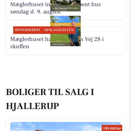
Mæglerhuset inviterer til åbent hus
søndag d. 9. august
SPONSORERET
OPSLAGSTAVLEN
Mæglerhuset har solgt Tines Vej 28 i
skuffen
BOLIGER TIL SALG I
HJALLERUP
199.000 kr