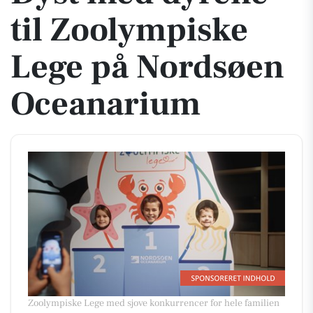
til Zoolympiske
Lege på Nordsøen
Oceanarium
Zoolympiske Lege med sjove konkurrencer for hele familien