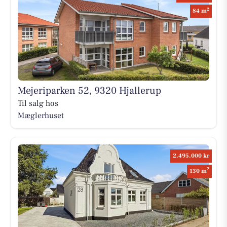
2
84 m
Mejeriparken 52, 9320 Hjallerup
Til salg hos
Mæglerhuset
2.495.000 kr
2
130 m