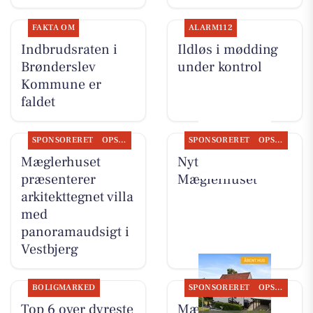
FAKTA OM
ALARM112
Indbrudsraten i
Ildløs i mødding
Brønderslev
under kontrol
Kommune er
faldet
SPONSORERET
OPSLAGSTAVLEN
SPONSORERET
OPSLAGSTAVLEN
Mæglerhuset
Nyt fra
præsenterer
Mæglerhuset
arkitekttegnet villa
med
panoramaudsigt i
Vestbjerg
BOLIGMARKED
SPONSORERET
OPSLAGSTAVLEN
Top 6 over dyreste
Mæglerhuset