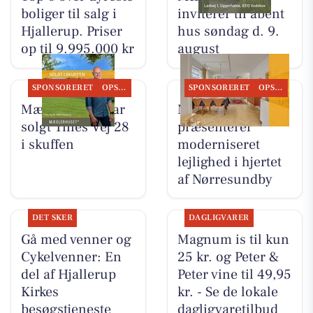
boliger til salg i
inviterer til åbent
Hjallerup. Priser
hus søndag d. 9.
op til 9.995.000 kr
august
SPONSORERET
OPSLAGSTAVLEN
SPONSORERET
OPSLAGSTAVLEN
Mæglerhuset har
Mæglerhuset
solgt Tines Vej 28
præsenterer
i skuffen
moderniseret
lejlighed i hjertet
af Nørresundby
DET SKER
DAGLIGVARER
Gå med venner og
Magnum is til kun
Cykelvenner: En
25 kr. og Peter &
del af Hjallerup
Peter vine til 49,95
Kirkes
kr. - Se de lokale
besøgstjeneste
dagligvaretilbud