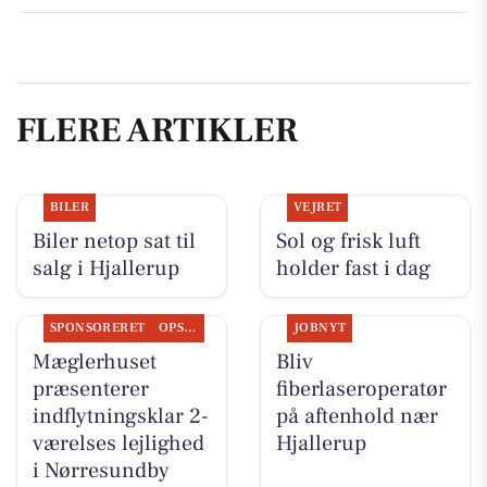
FLERE ARTIKLER
BILER
VEJRET
Biler netop sat til
Sol og frisk luft
salg i Hjallerup
holder fast i dag
SPONSORERET
OPSLAGSTAVLEN
JOBNYT
Mæglerhuset
Bliv
præsenterer
fiberlaseroperatør
indflytningsklar 2-
på aftenhold nær
værelses lejlighed
Hjallerup
i Nørresundby