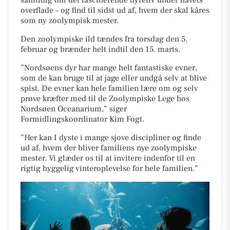
samtidig om det fascinerende dyreliv under havets
overflade – og find til sidst ud af, hvem der skal kåres
som ny zoolympisk mester.
Den zoolympiske ild tændes fra torsdag den 5.
februar og brænder helt indtil den 15. marts.
”Nordsøens dyr har mange helt fantastiske evner,
som de kan bruge til at jage eller undgå selv at blive
spist. De evner kan hele familien lære om og selv
prøve kræfter med til de Zoolympiske Lege hos
Nordsøen Oceanarium,” siger
Formidlingskoordinator Kim Fogt.
”Her kan I dyste i mange sjove discipliner og finde
ud af, hvem der bliver familiens nye zoolympiske
mester. Vi glæder os til at invitere indenfor til en
rigtig hyggelig vinteroplevelse for hele familien.”