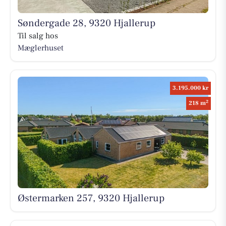
Søndergade 28, 9320 Hjallerup
Til salg hos
Mæglerhuset
3.195.000 kr
2
218 m
Østermarken 257, 9320 Hjallerup