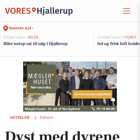
VORES
Hjallerup
Seneste nyt ›
8 timer siden |
BILER
15 timer siden |
VEJRET
Biler netop sat til salg i Hjallerup
Sol og frisk luft holde
Dyst med dyrene til Zoolympiske Lege på Nordsøen Oceanarium
ARTIKLER
Erhverv
Dyst med dyrene