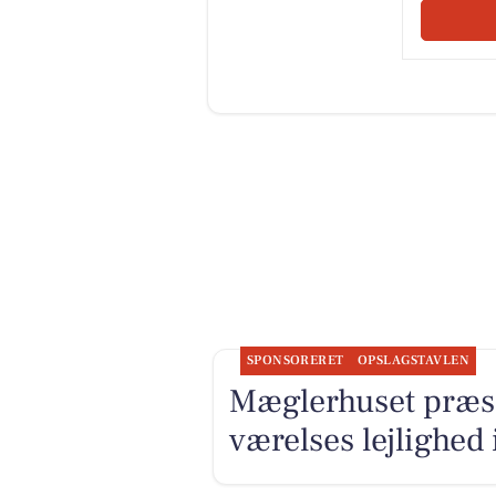
SPONSORERET
OPSLAGSTAVLEN
Mæglerhuset præse
værelses lejlighed