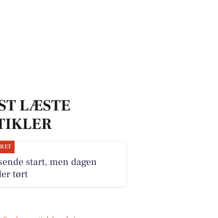
ST LÆSTE
TIKLER
JRET
sende start, men dagen
er tørt