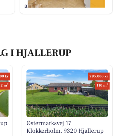
af Nørresundby
LG I HJALLERUP
00 kr
795.000 kr
2
2
22 m
110 m
rup
Østermarksvej 17
Klokkerholm, 9320 Hjallerup