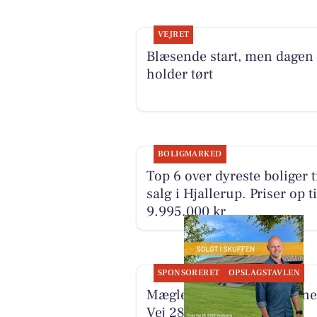
VEJRET
Blæsende start, men dagen
holder tørt
BOLIGMARKED
Top 6 over dyreste boliger t
salg i Hjallerup. Priser op ti
9.995.000 kr
SPONSORERET
OPSLAGSTAVLEN
Mæglerhuset har solgt Tine
Vej 28 i skuffen