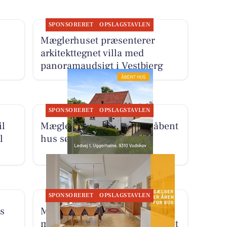
SPONSORERET
OPSLAGSTAVLEN
Mæglerhuset præsenterer
arkitekttegnet villa med
panoramaudsigt i Vestbjerg
SPONSORERET
OPSLAGSTAVLEN
il
Mæglerhuset inviterer til åbent
l
hus søndag d. 9. august
SPONSORERET
OPSLAGSTAVLEN
s
Mæglerhuset præsenterer
moderniseret lejlighed i hjertet