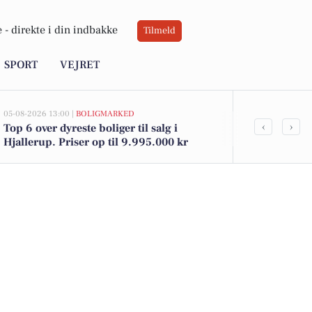
 -
direkte i din indbakke
Tilmeld
SPORT
VEJRET
05-08-2026 13:00 |
BOLIGMARKED
03-08-2026 16:24
‹
›
Top 6 over dyreste boliger til salg i
Bliv fiberla
Hjallerup. Priser op til 9.995.000 kr
Hjallerup