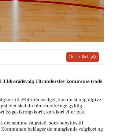
Del artikel
il Ældrerådsvalg i Brønderslev kommune trods
lgkort til Ældrerådsvalget, kan du stadig afgive
gstedet skal du blot medbringe gyldig
t (sygesikringskort), kørekort eller pas.
å det samme valgsted, som benyttes til
. Kommunen beklager de manglende valgkort og