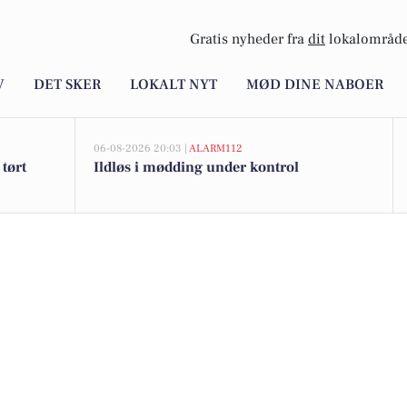
Gratis nyheder fra
dit
lokalområde
V
DET SKER
LOKALT NYT
MØD DINE NABOER
06-08-2026 20:03 |
ALARM112
tørt
Ildløs i mødding under kontrol