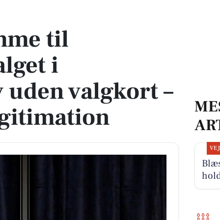
ønderslev uden valgkort – husk blot legitimation
me til
lget i
 uden valgkort –
ME
egitimation
AR
VE
Blæ
hold