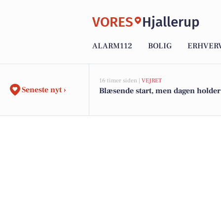
VORES
Hjallerup
ALARM112
BOLIG
ERHVER
16 timer siden |
VEJRET
Seneste nyt ›
Blæsende start, men dagen holder 