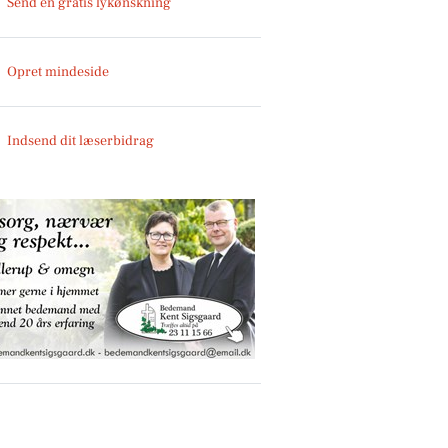
Send en gratis lykønskning
Opret mindeside
Indsend dit læserbidrag