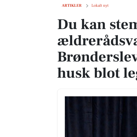
Du kan stemme til ældrerådsvalget i Br
ARTIKLER
Lokalt nyt
Du kan stem
ældrerådsva
Brønderslev
husk blot l